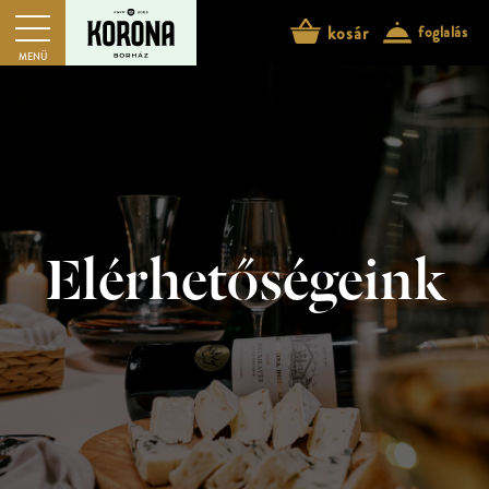
kosár
foglalás
MENÜ
Elérhetőségeink