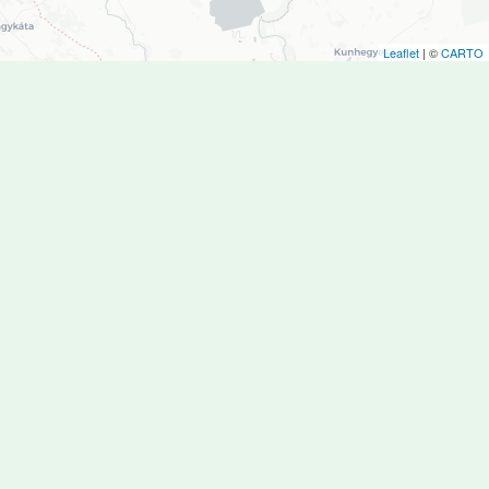
Leaflet
| ©
CARTO