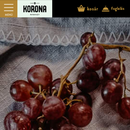
kosár
foglalás
profil
kosár
MENÜ