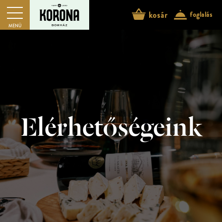
kosár
foglalás
MENÜ
Elérhetőségeink