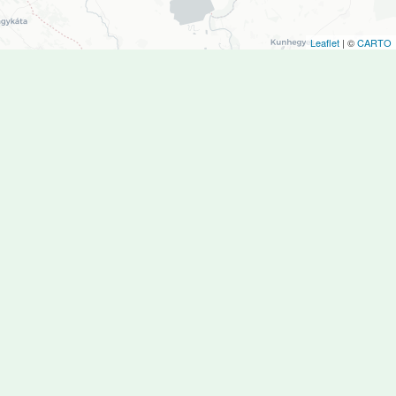
Leaflet
| ©
CARTO