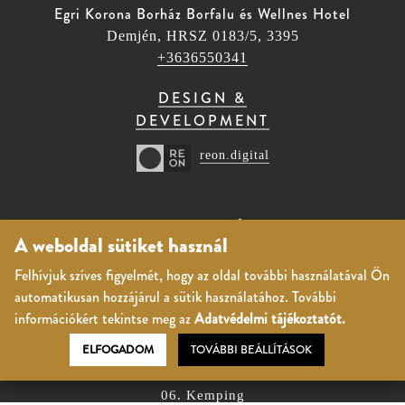
Egri Korona Borház Borfalu és Wellnes Hotel
Demjén, HRSZ 0183/5, 3395
+3636550341
DESIGN &
DEVELOPMENT
reon.digital
BORFALU ÉS
A weboldal sütiket használ
WELLNESS HOTEL
Felhívjuk szíves figyelmét, hogy az oldal további használatával Ön
01. Árak, aktuális csomagajánlatok
automatikusan hozzájárul a sütik használatához. További
02. Szobák
információkért tekintse meg az
Adatvédelmi tájékoztatót.
03. Wellness
ELFOGADOM
TOVÁBBI BEÁLLÍTÁSOK
04. Gasztronómia
05. Rendezvények
06. Kemping