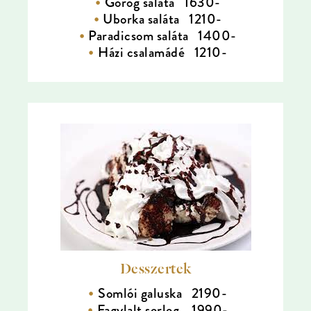
Görög saláta 1630-
Uborka saláta 1210-
Paradicsom saláta 1400-
Házi csalamádé 1210-
Desszertek
Somlói galuska 2190-
Fagylalt serleg 1990-