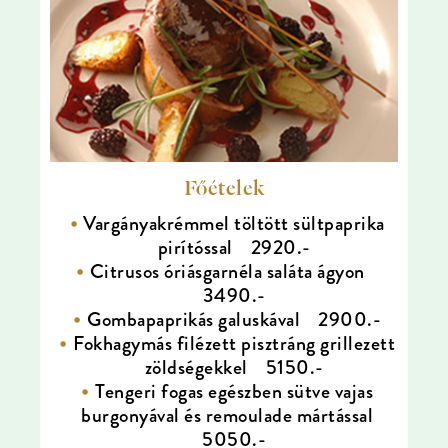
Főételek
Vargányakrémmel töltött sültpaprika
pirítóssal 2920.-
Citrusos óriásgarnéla saláta ágyon
3490.-
Gombapaprikás galuskával 2900.-
Fokhagymás filézett pisztráng grillezett
zöldségekkel 5150.-
Tengeri fogas egészben sütve vajas
burgonyával és remoulade mártással
5050.-