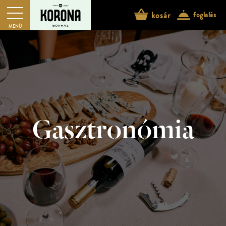
kosár
foglalás
MENÜ
Gasztronómia