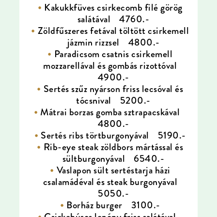
Kakukkfüves csirkecomb filé görög
salátával 4760.-
Zöldfűszeres fetával töltött csirkemell
jázmin rizzsel 4800.-
Paradicsom csatnis csirkemell
mozzarellával és gombás rizottóval
4900.-
Sertés szűz nyárson friss lecsóval és
tócsnival 5200.-
Mátrai borzas gomba sztrapacskával
4800.-
Sertés ribs törtburgonyával 5190.-
Rib-eye steak zöldbors mártással és
sültburgonyával 6540.-
Vaslapon sült sertéstarja házi
csalamádéval és steak burgonyával
5050.-
Borház burger 3100.-
Csirkehúsos lepény friss salátával