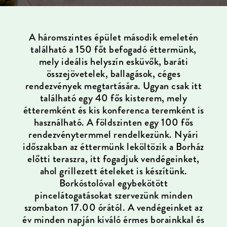
A háromszintes épület második emeletén
található a 150 főt befogadó éttermünk,
mely ideális helyszín esküvők, baráti
összejövetelek, ballagások, céges
rendezvények megtartására. Ugyan csak itt
található egy 40 fős kisterem, mely
étteremként és kis konferenca teremként is
használható. A földszinten egy 100 fős
rendezvénytermmel rendelkezünk. Nyári
időszakban az éttermünk leköltözik a Borház
előtti teraszra, itt fogadjuk vendégeinket,
ahol grillezett ételeket is készítünk.
Borkóstolóval egybekötött
pincelátogatásokat szervezünk minden
szombaton 17.00 órától. A vendégeinket az
év minden napján kiváló érmes borainkkal és