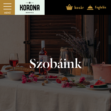
kosár
foglalás
MENÜ
Szobáink