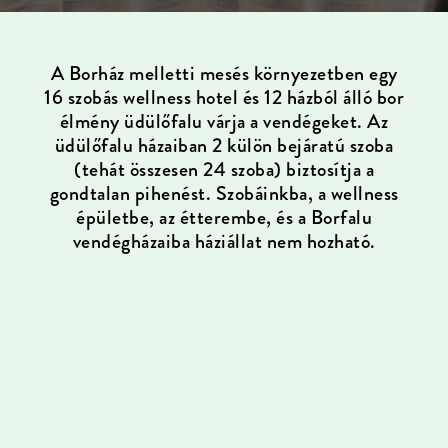
A Borház melletti mesés környezetben egy
16 szobás wellness hotel és 12 házból álló bor
élmény üdülőfalu várja a vendégeket. Az
üdülőfalu házaiban 2 külön bejáratú szoba
(tehát összesen 24 szoba) biztosítja a
gondtalan pihenést. Szobáinkba, a wellness
épületbe, az étterembe, és a Borfalu
vendégházaiba háziállat nem hozható.