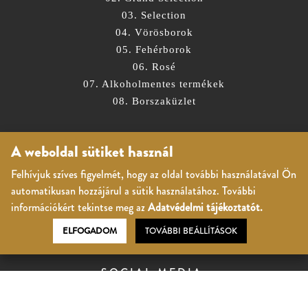
03. Selection
04. Vörösborok
05. Fehérborok
06. Rosé
07. Alkoholmentes termékek
08. Borszaküzlet
A weboldal sütiket használ
ÁLTALÁNOS
Felhívjuk szíves figyelmét, hogy az oldal további használatával Ön
Kapcsolat
automatikusan hozzájárul a sütik használatához. További
Vásárlási útmutató
információkért tekintse meg az
Adatvédelmi tájékoztatót.
Adatvédelem
ELFOGADOM
TOVÁBBI BEÁLLÍTÁSOK
Általános Szerződési Feltételek
Tanúsítvány
SOCIAL MEDIA: