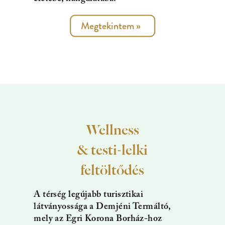
Megtekintem
»
Wellness
& testi-lelki
feltöltődés
A térség legújabb turisztikai
látványossága a Demjéni Termáltó,
mely az Egri Korona Borház-hoz