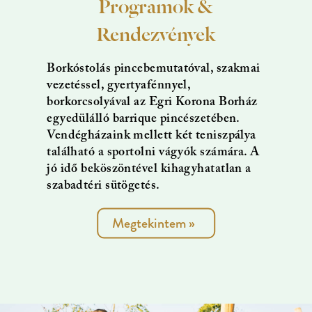
Programok &
Rendezvények
Borkóstolás pincebemutatóval, szakmai
vezetéssel, gyertyafénnyel,
borkorcsolyával az Egri Korona Borház
egyedülálló barrique pincészetében.
Vendégházaink mellett két teniszpálya
található a sportolni vágyók számára. A
jó idő beköszöntével kihagyhatatlan a
szabadtéri sütögetés.
Megtekintem
»