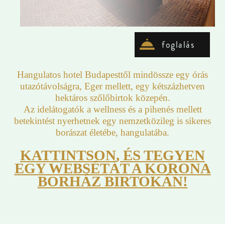
foglalás
Hangulatos hotel Budapesttől mindössze egy órás
utazótávolságra, Eger mellett, egy kétszázhetven
hektáros szőlőbirtok közepén.
Az idelátogatók a wellness és a pihenés mellett
betekintést nyerhetnek egy nemzetközileg is sikeres
borászat életébe, hangulatába.
KATTINTSON, ÉS TEGYEN
EGY WEBSÉTÁT A KORONA
BORHÁZ BIRTOKÁN!