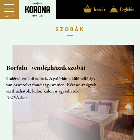
kosár
foglalás
MENÜ
SZOBÁK
Borfalu - vendégházak szobái
Galériás családi szobák. A galérián 2 különálló ágy
van összetolva franciaágy szerűen. Kérésre az ágyak
széthúzhatók, külön külön is ágyazhatók.
TOVÁBB »