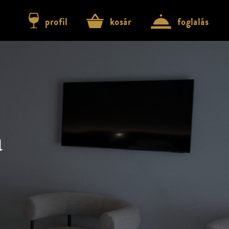
profil
kosár
foglalás
a