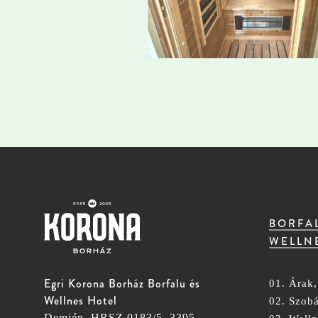
BORFA
WELLN
Egri Korona Borház Borfalu és
01. Árak,
Wellnes Hotel
02. Szob
Demjén, HRSZ 0183/5, 3395