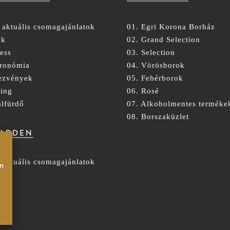
 aktuális csomagajánlatok
01. Egri Korona Borház
ák
02. Grand Selection
ess
03. Selection
tronómia
04. Vörösborok
ezvények
05. Fehérborok
ing
06. Rosé
álfürdő
07. Alkoholmentes terméke
08. Borszaküzlet
GARDEN
 aktuális csomagajánlatok
Ön
ák