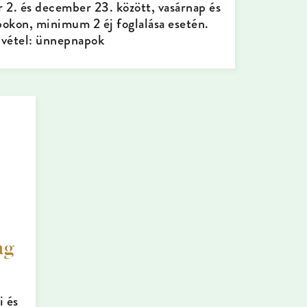
 2. és december 23. között, vasárnap és
pokon, minimum 2 éj foglalása esetén.
ivétel: ünnepnapok
ag
i és