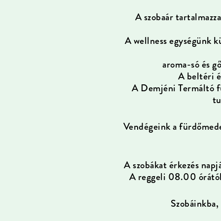
A szobaár tartalmazz
A wellness egységünk k
aroma-só és g
A beltéri 
A Demjéni Termáltó f
tu
Vendégeink a fürdőmeden
A szobákat érkezés napjá
A reggeli 08.00 órától
Szobáinkba, 