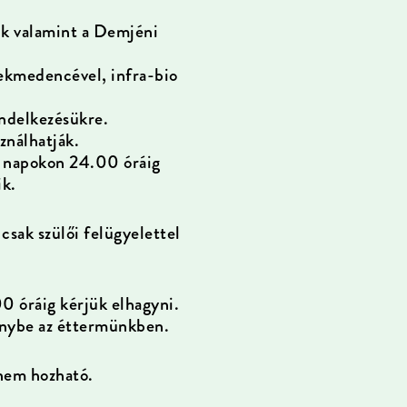
ünk valamint a Demjéni
ekmedencével, infra-bio
ndelkezésükre.
ználhatják.
i napokon 24.00 óráig
ik.
sak szülői felügyelettel
00 óráig kérjük elhagyni.
génybe az éttermünkben.
 nem hozható.