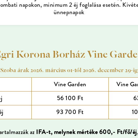
zombati napokon, minimum 2 éj foglalása esetén. Kivéte
ünnepnapok
gri Korona Borház Vine Gard
Szoba árak 2026. március 01-től 2026. december 29-ig
Vine Garden
Vine Ga
éj
56 100 Ft
6
éj
93 700 Ft
10
artalmazzák
az
IFA-t, melynek mértéke 600,- Ft/fő/éj