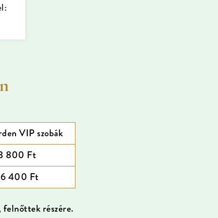
l:
en
rden VIP szobák
3 800 Ft
6 400 Ft
, felnőttek részére.