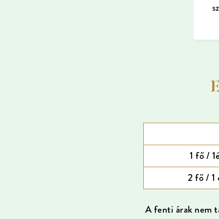
s
E
1 fő / 1
2 fő / 1 
A fenti
árak
nem
t