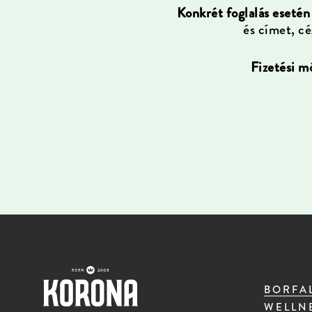
Konkrét foglalás esetén
és címet, cé
Fizetési m
BORFA
WELLN