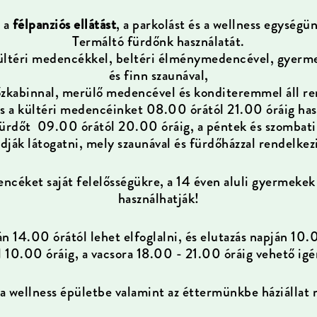
a a
félpanziós ellátást
, a parkolást és a wellness egység
Termáltó fürdőnk használatát.
ültéri medencékkel, beltéri élménymedencével, gyerm
és finn szaunával,
őzkabinnal, merülő medencével és konditeremmel áll re
és a kültéri medencéinket 08.00 órától 21.00 óráig has
ürdőt 09.00 órától 20.00 óráig, a péntek és szombat
dják látogatni, mely szaunával és fürdőházzal rendelkez
céket saját felelősségükre, a 14 éven aluli gyermekek c
használhatják!
n 14.00 órától lehet elfoglalni, és elutazás napján 10.
 10.00 óráig, a vacsora 18.00 - 21.00 óráig vehető i
a wellness épületbe valamint az éttermünkbe háziállat