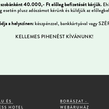
 szobánként 40.000,- Ft előleg befizetését kérjük.
Ehh
g esetén plusz adószámot kérünk és küldjük az előlegbe
ódja a helyszínen:
készpénzzel, bankkártyával vagy SZÉP
KELLEMES PIHENÉST KÍVÁNUNK!
LU ÉS
BORÁSZAT -
ESS HOTEL
WEBÁRUHÁZ