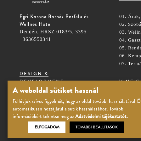
Egri Korona Borház Borfalu és
01. Árak,
Wellnes Hotel
02. Szob
Demjén, HRSZ 0183/5, 3395
03. Welln
+3636550341
04. Gasz
05. Rend
06. Kemp
07. Term
DESIGN &
VINE 
DEVELOPMENT
A weboldal sütiket használ
01. Árak,
Felhívjuk szíves figyelmét, hogy az oldal további használatával 
reon.digital
02. Szob
automatikusan hozzájárul a sütik használatához. További
információkért tekintse meg az
Adatvédelmi tájékoztatót.
ELFOGADOM
TOVÁBBI BEÁLLÍTÁSOK