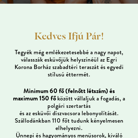
Kedves Ifjú Pár!
Tegyék még emlékezetesebbé a nagy napot,
válasszák esküvőjük helyszínéül az Egri
Korona Borház szabadtéri teraszát és egyedi
stílusú éttermét.
Minimum 60 fő (felnőtt létszám) és
maximum 150 fő
között vállaljuk a fogadás, a
polgári szertartás
és az esküvői díszvacsora lebonyolítását.
Szállodánkban 110 főt tudunk kényelmesen
elhelyezni.
Ünnepi és hagyományos menüsorok, kiváló