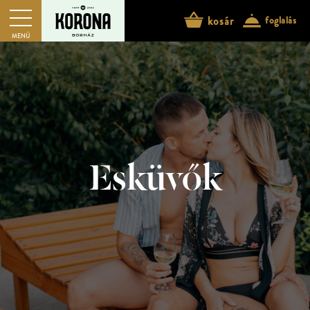
kosár
foglalás
MENÜ
Esküvők