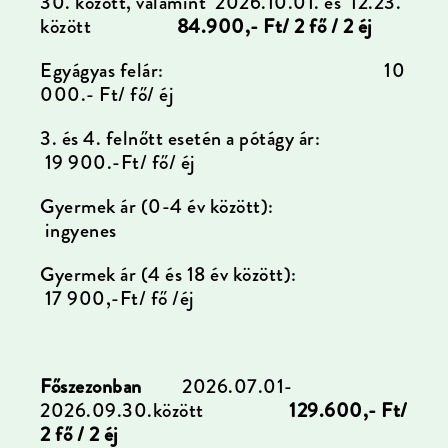
30. között, valamint
2026.10.01. és 12.23.
között
84.900,- Ft/ 2 fő / 2 éj
Egyágyas felár: 10
000.- Ft/ fő/ éj
3. és 4. felnőtt esetén a pótágy ár:
19 900.-Ft/ fő/ éj
Gyermek ár (0-4 év között):
ingyenes
Gyermek ár (4 és 18 év között):
17 900,-Ft/ fő /éj
Főszezonban
2026.07.01-
2026.09.30.között
129.600,- Ft/
2 fő / 2 éj