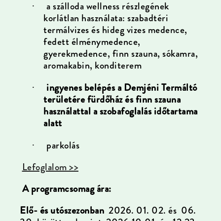
a szálloda wellness részlegének
·
korlátlan használata: szabadtéri
termálvizes és hideg vizes medence,
fedett élménymedence,
gyerekmedence, finn szauna, sókamra,
aromakabin, konditerem
ingyenes belépés a Demjéni Termáltó
·
területére fürdőház és finn szauna
használattal a szobafoglalás időtartama
alatt
parkolás
·
Lefoglalom >>
A programcsomag ára:
Elő- és utószezonban
2026. 01. 02. és 06.