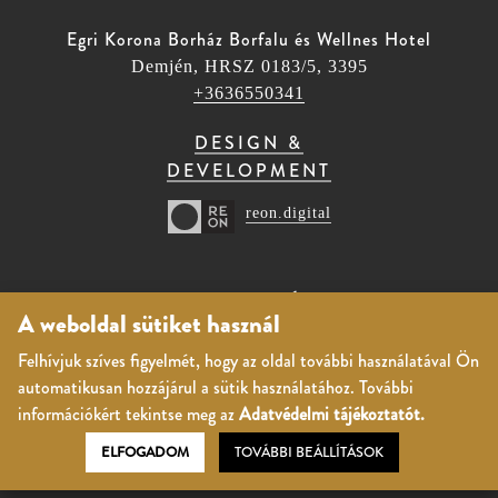
Egri Korona Borház Borfalu és Wellnes Hotel
Demjén, HRSZ 0183/5, 3395
+3636550341
DESIGN &
DEVELOPMENT
reon.digital
BORFALU ÉS
A weboldal sütiket használ
WELLNESS HOTEL
Felhívjuk szíves figyelmét, hogy az oldal további használatával Ön
01. Árak, aktuális csomagajánlatok
automatikusan hozzájárul a sütik használatához. További
02. Szobák
információkért tekintse meg az
Adatvédelmi tájékoztatót.
03. Wellness
ELFOGADOM
TOVÁBBI BEÁLLÍTÁSOK
04. Gasztronómia
05. Rendezvények