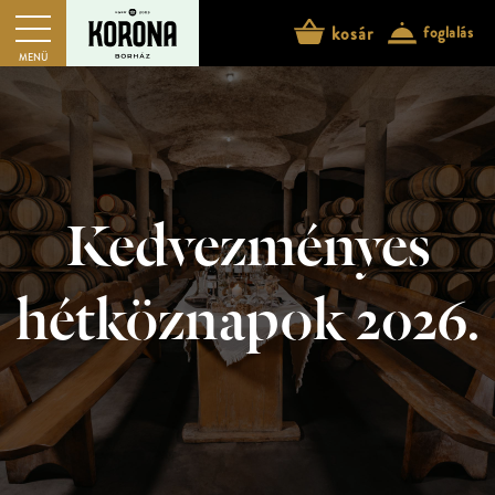
kosár
foglalás
MENÜ
Kedvezményes
hétköznapok 2026.